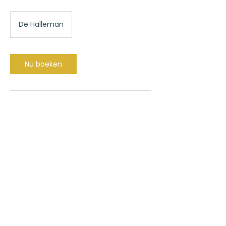
De Halleman
Nu boeken
Dungelstraat 15,
3440 Halle Booienhoven
+32 497 63 94 66