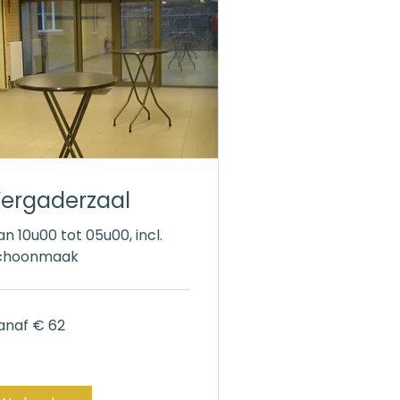
ergaderzaal
an 10u00 tot 05u00, incl.
choonmaak
naf
anaf € 62
ro