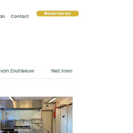
Reserveren
Reserveren
an
Contact
 van Zoutleeuw
Niet inwoner van Zoutleeuw