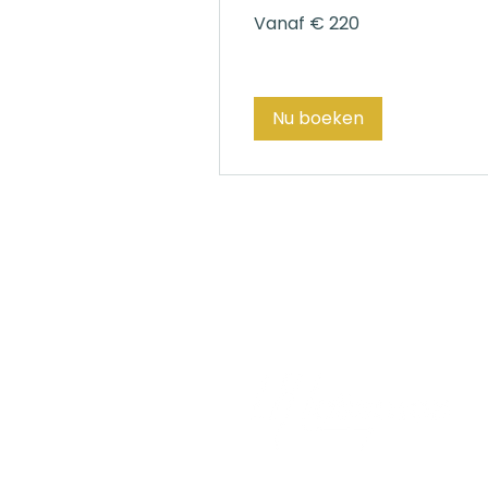
Vanaf
Vanaf € 220
220
euro
Nu boeken