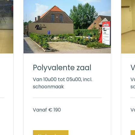
Polyvalente zaal
V
Van 10u00 tot 05u00, incl.
V
schoonmaak
s
Vanaf
Va
Vanaf € 190
V
190
62
euro
eu