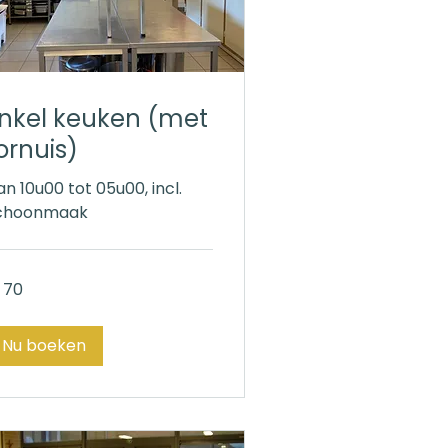
nkel keuken (met
ornuis)
an 10u00 tot 05u00, incl.
choonmaak
 70
ro
Nu boeken