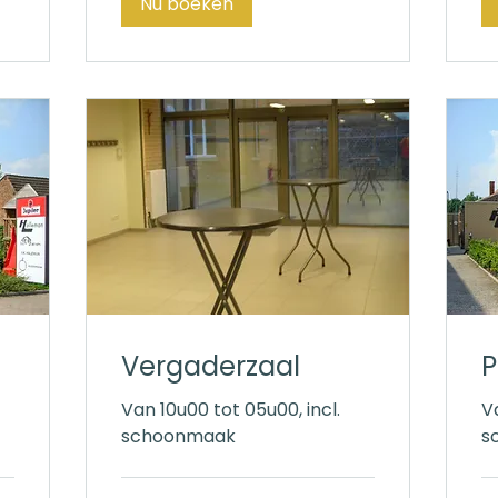
Nu boeken
Vergaderzaal
P
Van 10u00 tot 05u00, incl.
V
schoonmaak
s