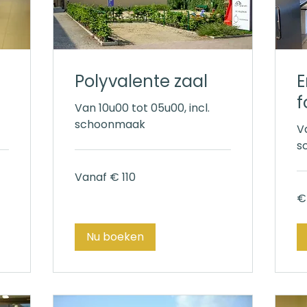
Polyvalente zaal
E
f
Van 10u00 tot 05u00, incl.
schoonmaak
V
s
Vanaf
Vanaf € 110
110
euro
70
€
eu
Nu boeken