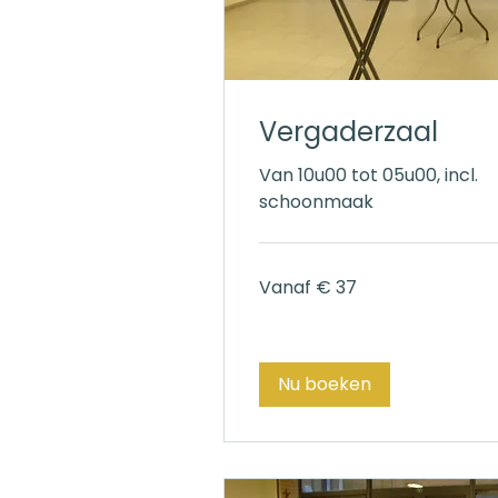
Vergaderzaal
Van 10u00 tot 05u00, incl.
schoonmaak
Vanaf
Vanaf € 37
37
euro
Nu boeken