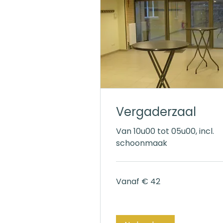
Vergaderzaal
Van 10u00 tot 05u00, incl.
schoonmaak
Vanaf
Vanaf € 42
42
euro