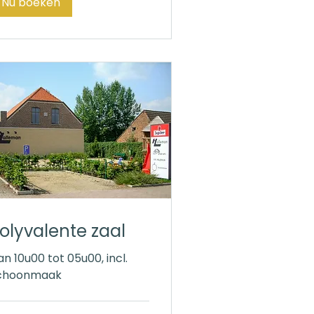
Nu boeken
olyvalente zaal
an 10u00 tot 05u00, incl.
choonmaak